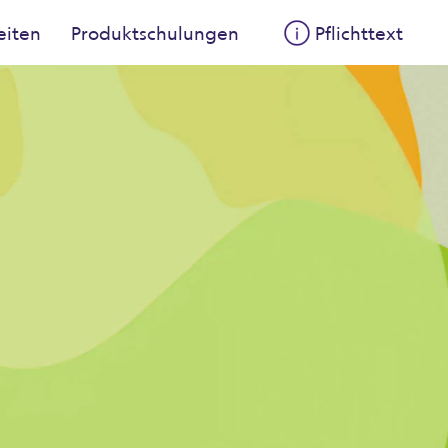
eiten
Produkt­­schulungen
Pflicht­text