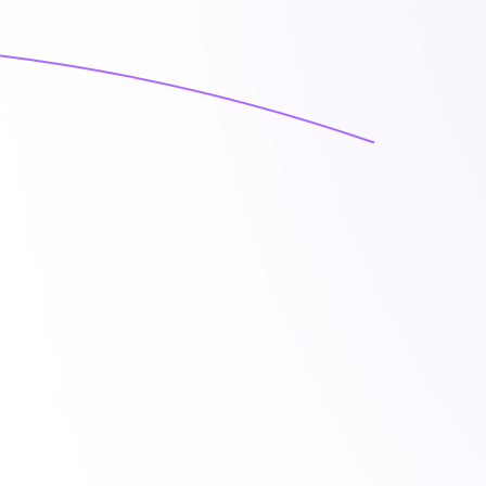
binare
nare und die