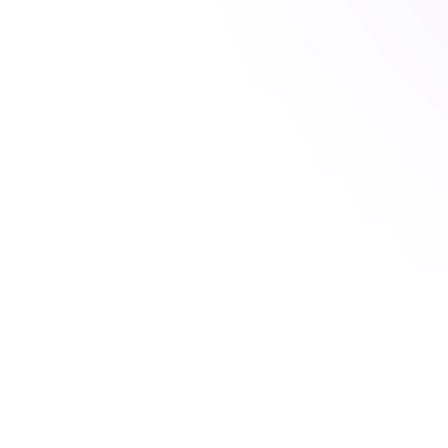
eten
g noch einmal zum
 einen Termin nicht